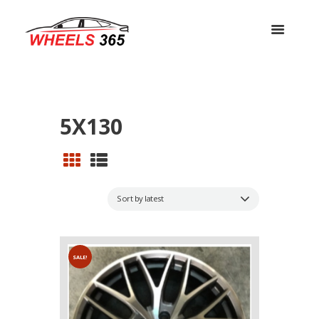
5X130
SALE!