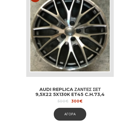
AUDI REPLICA ΖΑΝΤΕΣ ΣΕΤ
9,5X22 5X130K ET45 C.H.73,4
BLACK DIAMOND
Original
Current
500
€
300
€
price
price
was:
is:
ΑΓΟΡΑ
500€.
300€.