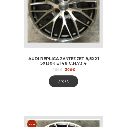
AUDI REPLICA ΖΑΝΤΕΣ ΣΕΤ 9,5Χ21
5Χ130Κ ΕΤ48 C.H.73,4
ANTRHACITE DIAMOND
Original
Current
460
€
300
€
price
price
was:
is:
ΑΓΟΡΑ
460€.
300€.
SALE!