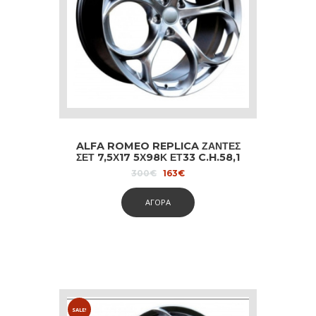
ALFA ROMEO REPLICA ΖΑΝΤΕΣ
ΣΕΤ 7,5Χ17 5Χ98Κ ΕΤ33 C.H.58,1
HYPER BLACK
Original
Current
300
€
163
€
price
price
was:
is:
ΑΓΟΡΑ
300€.
163€.
SALE!