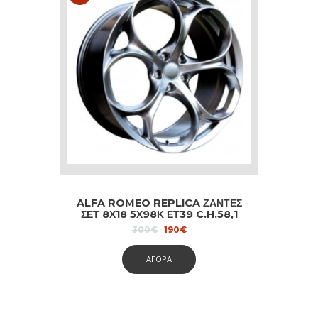
ALFA ROMEO REPLICA ΖΑΝΤΕΣ
ΣΕΤ 8Χ18 5Χ98Κ ΕΤ39 C.H.58,1
HYPER BLACK
Original
Current
300
€
190
€
price
price
was:
is:
ΑΓΟΡΑ
300€.
190€.