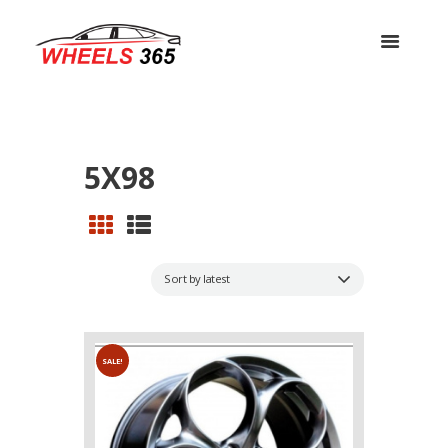
5X98
SALE!