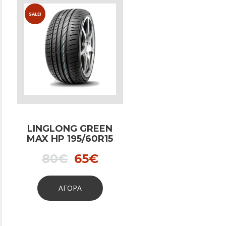
SALE!
LINGLONG GREEN
MAX HP 195/60R15
88H
Original
Current
80
€
65
€
price
price
was:
is:
ΑΓΟΡΑ
80€.
65€.