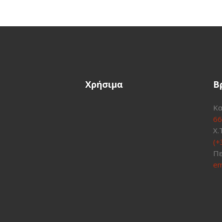
Χρήσιμα
Β
Κα
66
Χ.
(+
Πε
em