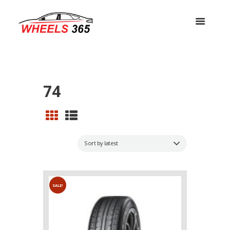
74
SALE!