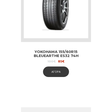
YOKOHAMA 155/60R15
BLEUEARTHE ES32 74H
Original
Current
100
€
85
€
price
price
was:
is:
ΑΓΟΡΑ
100€.
85€.