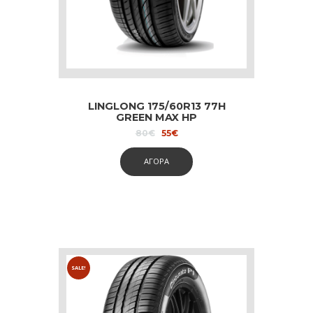
LINGLONG 175/60R13 77H
GREEN MAX HP
Original
Current
80
€
55
€
price
price
was:
is:
ΑΓΟΡΑ
80€.
55€.
SALE!