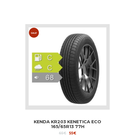
SALE!
KENDA KR203 KENETICA ECO
165/65R13 77H
Original
Current
65
€
55
€