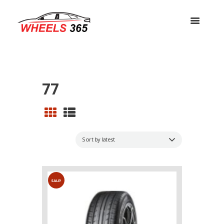
77
SALE!