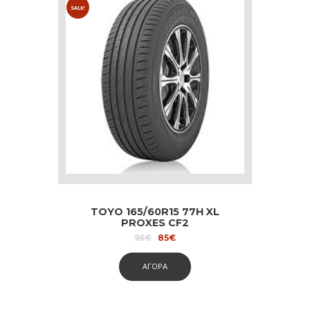
SALE!
TOYO 165/60R15 77H XL
PROXES CF2
Original
Current
95
€
85
€
price
price
was:
is:
ΑΓΟΡΑ
95€.
85€.