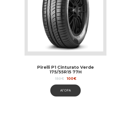
Pirelli P1 Cinturato Verde
175/55R15 77H
Original
Current
150
€
100
€
price
price
was:
is:
ΑΓΟΡΑ
150€.
100€.