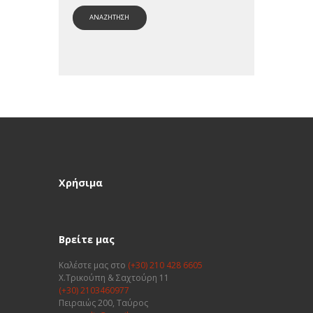
ΑΝΑΖΗΤΗΣΗ
Χρήσιμα
Βρείτε μας
Καλέστε μας στο
(+30) 210 428 6605
Χ.Τρικούπη & Σαχτούρη 11
(+30) 2103460977
Πειραιώς 200, Ταύρος