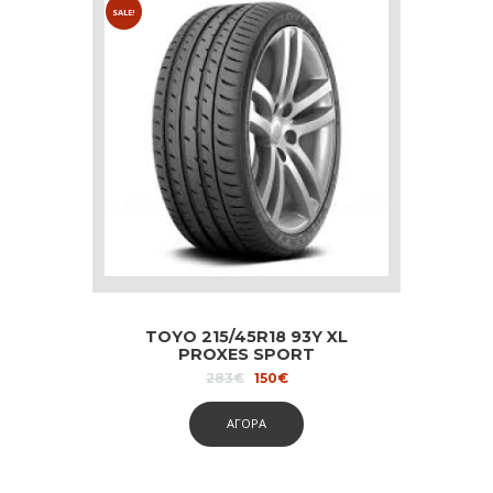
SALE!
TOYO 215/45R18 93Y XL
PROXES SPORT
Original
Current
283
€
150
€
price
price
was:
is:
ΑΓΟΡΑ
283€.
150€.