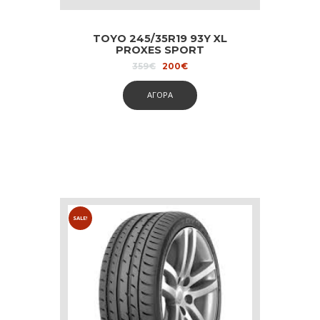
TOYO 245/35R19 93Y XL
PROXES SPORT
Original
Current
359
€
200
€
price
price
was:
is:
ΑΓΟΡΑ
359€.
200€.
SALE!