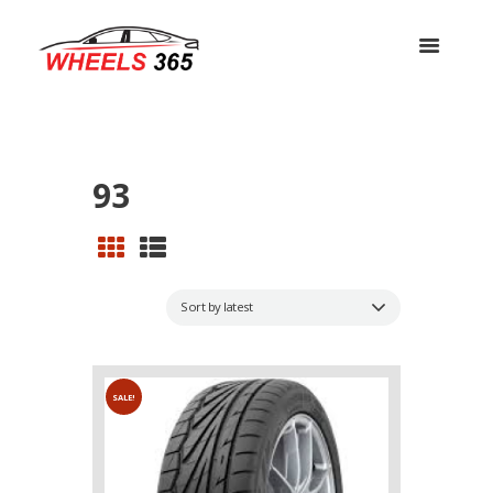
93
SALE!