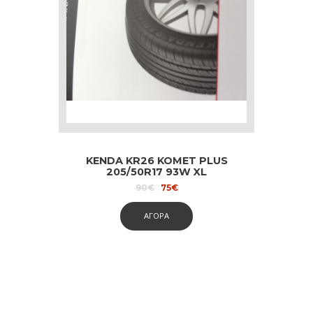
KENDA KR26 KOMET PLUS
205/50R17 93W XL
Original
Current
90
€
75
€
price
price
was:
is:
ΑΓΟΡΑ
90€.
75€.