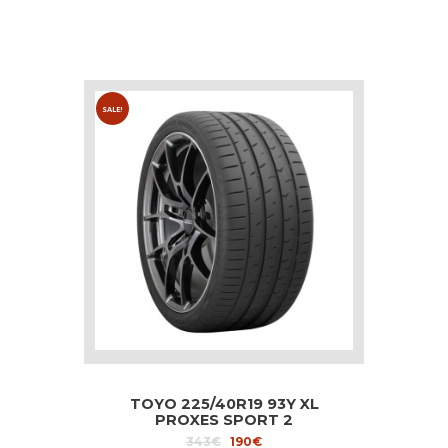
SALE!
TOYO 225/40R19 93Y XL
PROXES SPORT 2
Original
Current
343
€
190
€