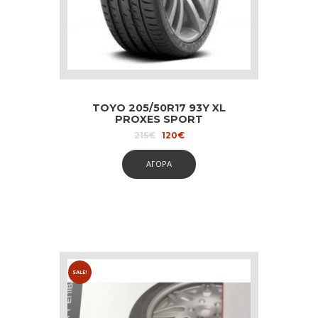
TOYO 205/50R17 93Y XL
PROXES SPORT
Original
Current
215
€
120
€
price
price
was:
is:
ΑΓΟΡΑ
215€.
120€.
SALE!