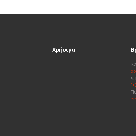
Χρήσιμα
Β
Κα
66
Χ.
(+
Πε
em