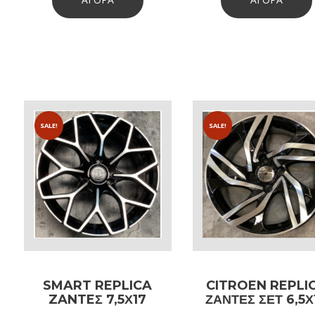
was:
is:
was:
250€.
150€.
270€
SALE!
SALE!
SMART REPLICA
CITROEN REPLI
ZANTEΣ 7,5Χ17
ΖΑΝΤΕΣ ΣΕΤ 6,5Χ
4Χ100Κ ΕΤ25
4Χ108Κ ΕΤ25