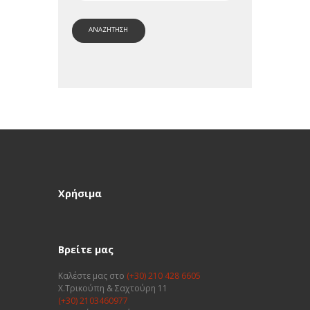
ΑΝΑΖΗΤΗΣΗ
Χρήσιμα
Βρείτε μας
Καλέστε μας στο
(+30) 210 428 6605
Χ.Τρικούπη & Σαχτούρη 11
(+30) 2103460977