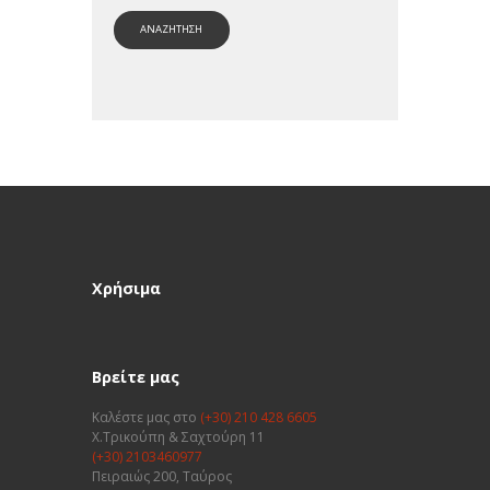
ΑΝΑΖΗΤΗΣΗ
Χρήσιμα
Βρείτε μας
Καλέστε μας στο
(+30) 210 428 6605
Χ.Τρικούπη & Σαχτούρη 11
(+30) 2103460977
Πειραιώς 200, Ταύρος