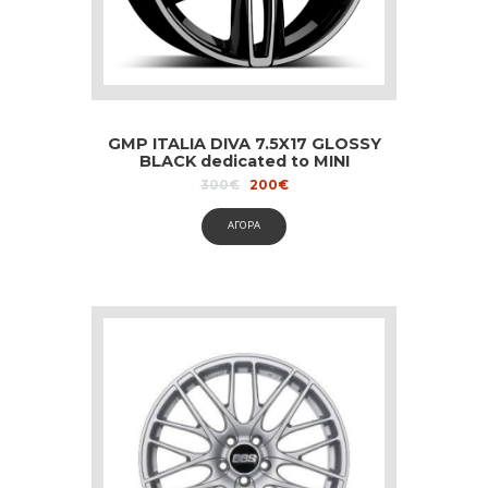
GMP ITALIA DIVA 7.5X17 GLOSSY
BLACK dedicated to MINI
Original
Current
300
€
200
€
price
price
was:
is:
ΑΓΟΡΑ
300€.
200€.