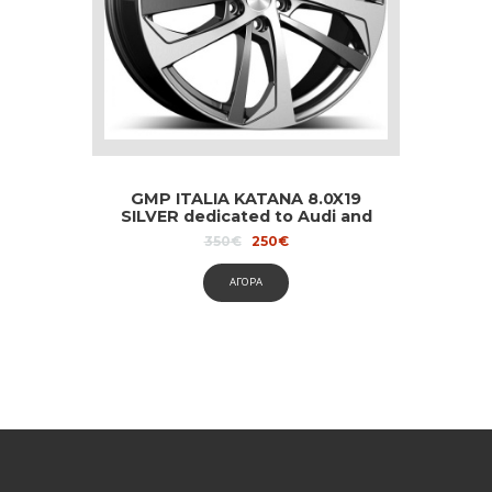
GMP ITALIA KATANA 8.0X19
SILVER dedicated to Audi and
Volvo
Original
Current
350
€
250
€
price
price
was:
is:
ΑΓΟΡΑ
350€.
250€.