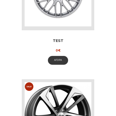
TEST
0
€
ΑΓΟΡΑ
SALE!