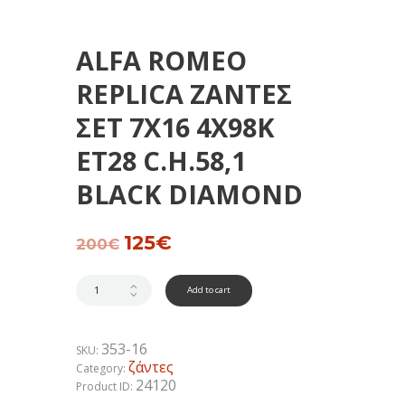
ALFA ROMEO
REPLICA ΖΑΝΤΕΣ
ΣΕΤ 7Χ16 4Χ98Κ
ΕΤ28 C.H.58,1
BLACK DIAMOND
Original
125
€
Current
200
€
price
price
was:
is:
200€.
125€.
Add to cart
353-16
SKU:
ζάντες
Category:
24120
Product ID: