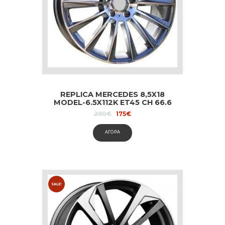
REPLICA MERCEDES 8,5X18
MODEL-6.5X112K ET45 CH 66.6
ANTHRACITE DIAMOND
Original
Current
290
€
175
€
price
price
was:
is:
ΑΓΟΡΑ
290€.
175€.
SALE!