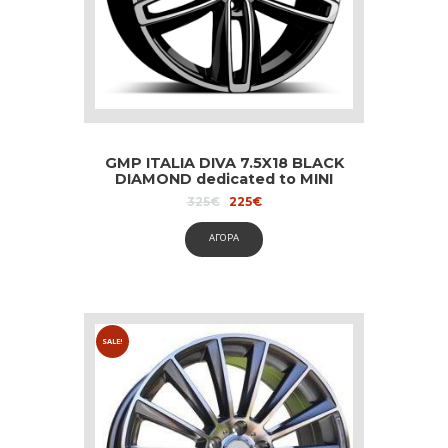
GMP ITALIA DIVA 7.5X18 BLACK
DIAMOND dedicated to MINI
Original
Current
325
€
225
€
price
price
was:
is:
ΑΓΟΡΑ
325€.
225€.
SALE!