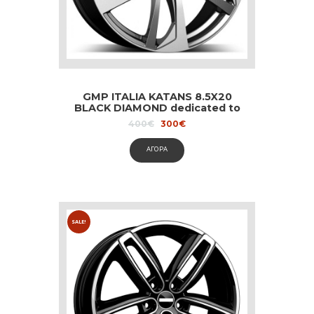
GMP ITALIA KATANS 8.5X20
BLACK DIAMOND dedicated to
Audi and Volvo
Original
Current
400
€
300
€
price
price
was:
is:
ΑΓΟΡΑ
400€.
300€.
SALE!