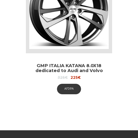
GMP ITALIA KATANA 8.0X18
dedicated to Audi and Volvo
Original
Current
325
€
225
€
price
price
was:
is:
ΑΓΟΡΑ
325€.
225€.