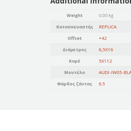
Additional informatio
Weight
0.00 kg
Κατασκευαστής
REPLICA
Offset
+42
Διάμετρος
6,5X16
Καρέ
5X112
Μοντέλο
AUDI-IW05-BL
Φάρδος ζάντας
6.5