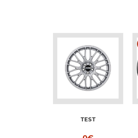
TEST
0
€