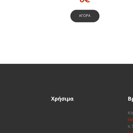
ΑΓΟΡΑ
Χρήσιμα
Β
Κα
66
Χ.