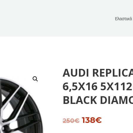
Ελαστικά
AUDI REPLIC
6,5X16 5Χ112
BLACK DIAM
138
€
Original
Current
250
€
price
price