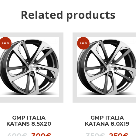
Related products
SALE!
SALE!
GMP ITALIA
GMP ITALIA
KATANS 8.5X20
KATANA 8.0X19
BLACK DIAMOND
ANTHRACITE
Original
Current
Origina
C
400
€
300
€
350
€
250
€