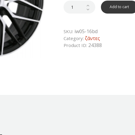
was:
is:
250€.
138€.
Add to cart
iw05-16bd
SKU:
ζάντες
Category:
24388
Product ID: