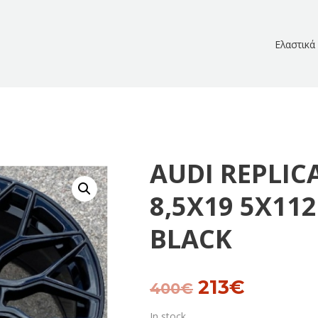
Ελαστικά
AUDI REPLIC
8,5Χ19 5Χ112
BLACK
213
€
Original
Current
400
€
price
price
In stock