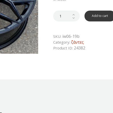
was:
is:
400€.
213€.
Add to cart
iw06-19b
SKU:
ζάντες
Category:
24382
Product ID: