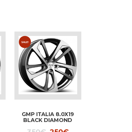
SALE!
GMP ITALIA 8.0X19
BLACK DIAMOND
dedicated to Audi
l
urrent
Original
Current
350
€
250
€