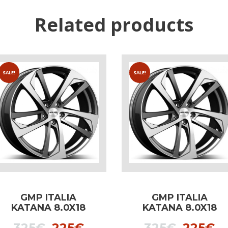
Related products
SALE!
SALE!
GMP ITALIA
GMP ITALIA
KATANA 8.0X18
KATANA 8.0X18
ANTHRACITE
dedicated to Audi
t
Original
Current
Origina
C
325
€
225
€
325
€
225
€