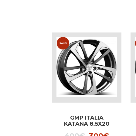
SALE!
GMP ITALIA
KATANA 8.5X20
SILVER dedicated
Original
Curren
400
€
300
€