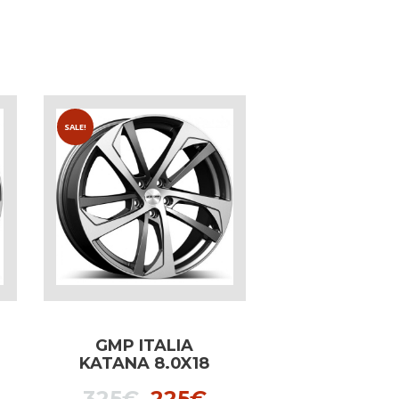
SALE!
GMP ITALIA
KATANA 8.0X18
ANTHRACITE
l
urrent
Original
Current
325
€
225
€