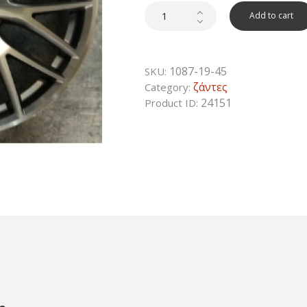
was:
is:
350€.
213€.
Add to cart
1087-19-45
SKU:
ζάντες
Category:
24151
Product ID: