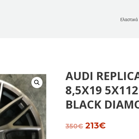
Ελαστικά
AUDI REPLIC
8,5Χ19 5Χ112
BLACK DIAM
213
€
Original
Current
350
€
price
price