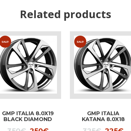
Related products
SALE!
SALE!
GMP ITALIA 8.0X19
GMP ITALIA
BLACK DIAMOND
KATANA 8.0X18
dedicated to Audi
dedicated to Audi
t
Original
Current
Origina
C
350
€
250
€
325
€
225
€