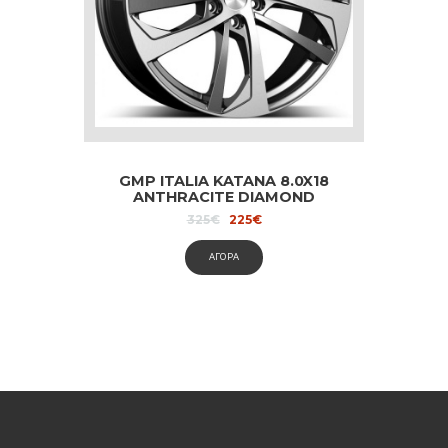
GMP ITALIA KATANA 8.0X18
ANTHRACITE DIAMOND
dedicated to Audi and Volvo
Original
Current
325
€
225
€
price
price
was:
is:
ΑΓΟΡΑ
325€.
225€.