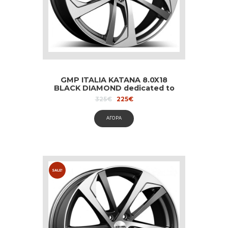
GMP ITALIA KATANA 8.0X18
BLACK DIAMOND dedicated to
Audi and Volvo
Original
Current
325
€
225
€
price
price
was:
is:
ΑΓΟΡΑ
325€.
225€.
SALE!