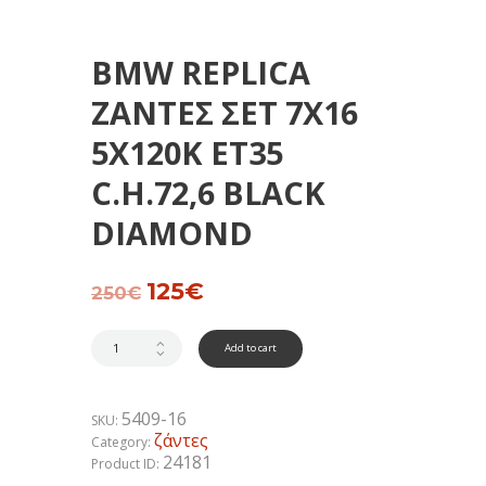
BMW REPLICA
ΖΑΝΤΕΣ ΣΕΤ 7Χ16
5Χ120Κ ΕΤ35
C.H.72,6 BLACK
DIAMOND
Original
125
€
Current
250
€
price
price
was:
is:
250€.
125€.
Add to cart
5409-16
SKU:
ζάντες
Category:
24181
Product ID: