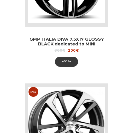
GMP ITALIA DIVA 7.5X17 GLOSSY
BLACK dedicated to MINI
Original
Current
300
€
200
€
price
price
was:
is:
ΑΓΟΡΑ
300€.
200€.
SALE!