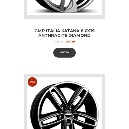
GMP ITALIA KATANA 8.0X19
ANTHRACITE DIAMOND
dedicated to Audi and Volvo
Original
Current
350
€
250
€
price
price
was:
is:
ΑΓΟΡΑ
350€.
250€.
SALE!