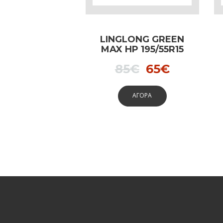
LINGLONG GREEN
MAX HP 195/55R15
85V
Original
Current
85
€
65
€
price
price
ΑΓΟΡΑ
was:
is:
85€.
65€.