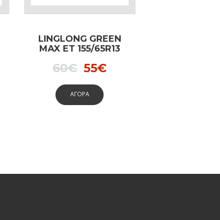
LINGLONG GREEN
MAX ET 155/65R13
73T
al
rrent
Original
Current
60
€
55
€
ce
price
price
ΑΓΟΡΑ
was:
is:
.
60€.
55€.