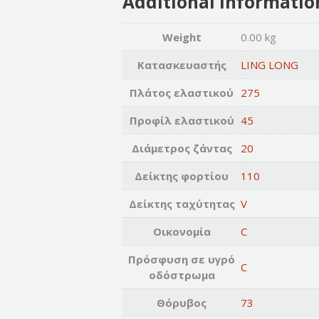
Additional informatio
Weight
0.00 kg
Κατασκευαστής
LING LONG
Πλάτος ελαστικού
275
Προφίλ ελαστικού
45
Διάμετρος ζάντας
20
Δείκτης φορτίου
110
Δείκτης ταχύτητας
V
Οικονομία
C
Πρόσφυση σε υγρό
C
οδόστρωμα
Θόρυβος
73