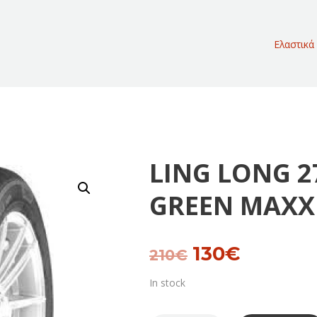
Ελαστικά
LING LONG 2
GREEN MAXX
130
€
Original
Current
210
€
price
price
was:
is:
In stock
210€.
130€.