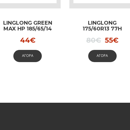
LINGLONG GREEN
LINGLONG
MAX HP 185/65/14
175/60R13 77H
86Η
GREEN MAX HP
Origin
Cu
44
€
80
€
55
€
price
pri
ΑΓΟΡΑ
ΑΓΟΡΑ
was:
is:
80€.
55€