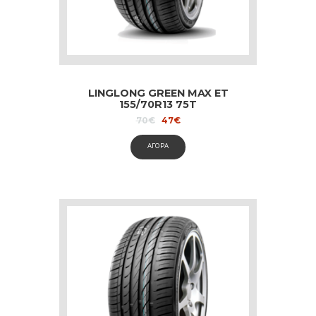
LINGLONG GREEN MAX ET
155/70R13 75T
Original
Current
70
€
47
€
price
price
was:
is:
ΑΓΟΡΑ
70€.
47€.