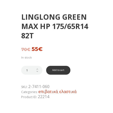
LINGLONG GREEN
MAX HP 175/65R14
82T
Original
55
€
Current
70
€
price
price
was:
is:
In stock
70€.
55€.
Add to cart
2-7411-060
SKU:
eπιβατικά
ελαστικά
Categories:
,
22214
Product ID: