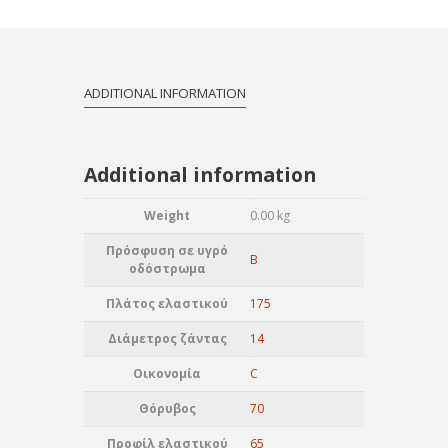
ADDITIONAL INFORMATION
Additional information
Weight
0.00 kg
Πρόσφυση σε υγρό
B
οδόστρωμα
Πλάτος ελαστικού
175
Διάμετρος ζάντας
14
Οικονομία
C
Θόρυβος
70
Προφίλ ελαστικού
65