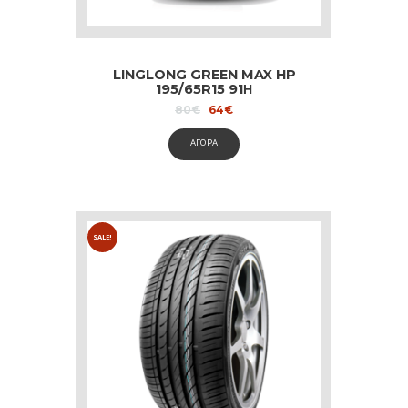
LINGLONG GREEN MAX HP
195/65R15 91Η
Original
Current
80
€
64
€
price
price
was:
is:
ΑΓΟΡΑ
80€.
64€.
SALE!