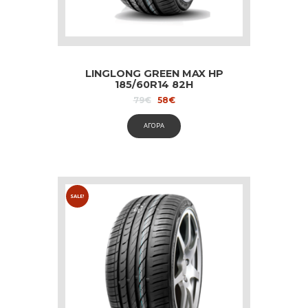
LINGLONG GREEN MAX HP
185/60R14 82H
Original
Current
79
€
58
€
price
price
was:
is:
ΑΓΟΡΑ
79€.
58€.
SALE!