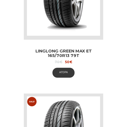
LINGLONG GREEN MAX ET
165/70R13 79T
Original
Current
70
€
50
€
price
price
was:
is:
ΑΓΟΡΑ
70€.
50€.
SALE!