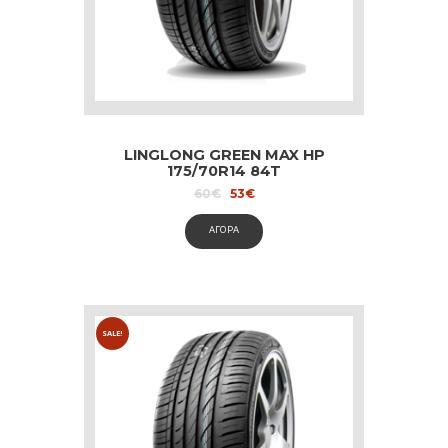
LINGLONG GREEN MAX HP
175/70R14 84T
Original
Current
60
€
53
€
price
price
was:
is:
ΑΓΟΡΑ
60€.
53€.
SALE!