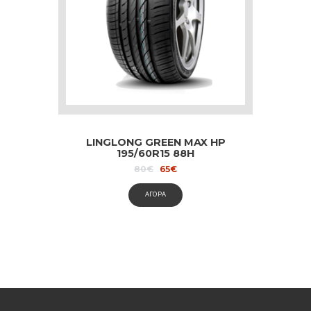
LINGLONG GREEN MAX HP
195/60R15 88H
Original
Current
80
€
65
€
price
price
was:
is:
ΑΓΟΡΑ
80€.
65€.