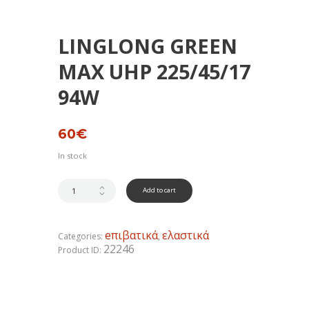
LINGLONG GREEN
MAX UHP 225/45/17
94W
60
€
In stock
Add to cart
eπιβατικά
ελαστικά
Categories:
,
22246
Product ID: