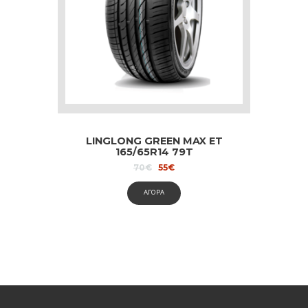
LINGLONG GREEN MAX ET
165/65R14 79T
Original
Current
70
€
55
€
price
price
was:
is:
ΑΓΟΡΑ
70€.
55€.