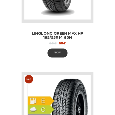
LINGLONG GREEN MAX HP
185/55R14 80H
Original
Current
80
€
60
€
price
price
was:
is:
ΑΓΟΡΑ
80€.
60€.
SALE!