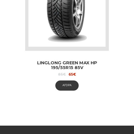
LINGLONG GREEN MAX HP
195/55R15 85V
Original
Current
85
€
65
€
price
price
was:
is:
ΑΓΟΡΑ
85€.
65€.