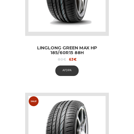
LINGLONG GREEN MAX HP
185/60R15 88H
Original
Current
80
€
63
€
price
price
was:
is:
ΑΓΟΡΑ
80€.
63€.
SALE!