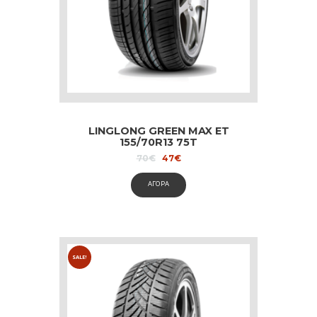
LINGLONG GREEN MAX ET
155/70R13 75T
Original
Current
70
€
47
€
price
price
was:
is:
ΑΓΟΡΑ
70€.
47€.
SALE!