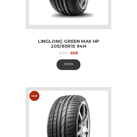
LINGLONG GREEN MAX HP
205/65R15 94H
Original
Current
80
€
65
€
price
price
was:
is:
ΑΓΟΡΑ
80€.
65€.
SALE!