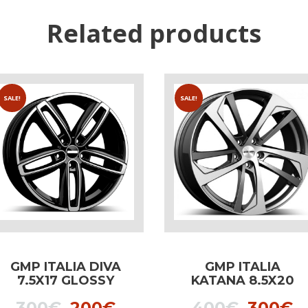
Related products
SALE!
SALE!
GMP ITALIA DIVA
GMP ITALIA
7.5X17 GLOSSY
KATANA 8.5X20
BLACK dedicated
SILVER dedicated
t
Original
Current
Origin
C
300
€
200
€
400
€
300
€