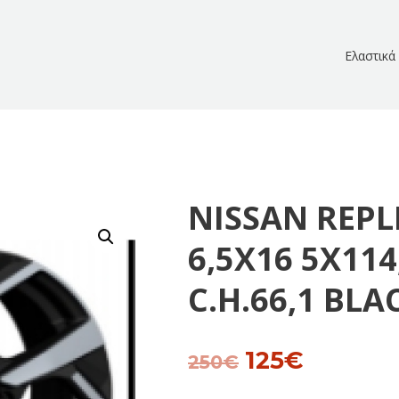
Ελαστικά
NISSAN REPL
6,5X16 5X114
C.H.66,1 BL
125
€
Original
Current
250
€
price
price