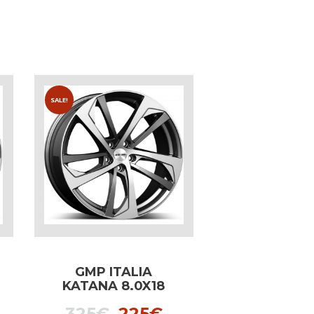
SALE!
GMP ITALIA
KATANA 8.0X18
BLACK DIAMOND
al
urrent
Original
Current
325
€
225
€