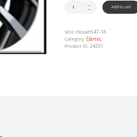
was:
is:
250€.
125€.
Add to cart
nissan547-16
SKU:
ζάντες
Category:
24201
Product ID: