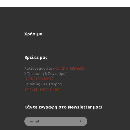
Χρήσιμα
Βρείτε μας
Καλέστε μας στο
(+30) 210 428 6605
Χ.Τρικούπη & Σαχτούρη 11
(+30) 2103460977
Πειραιώς 200, Ταύρος
emm.gelis@gmail.com
Κάντε εγγραφή στο Newsletter μας!