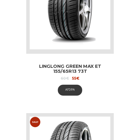
LINGLONG GREEN MAX ET
155/65R13 73T
Original
Current
60
€
55
€
price
price
was:
is:
ΑΓΟΡΑ
60€.
55€.
SALE!