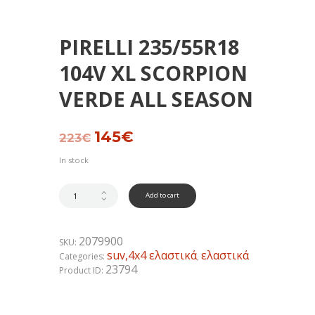
PIRELLI 235/55R18
104V XL SCORPION
VERDE ALL SEASON
Original
145
€
Current
223
€
price
price
was:
is:
In stock
223€.
145€.
Add to cart
2079900
SKU:
suv,4x4 ελαστικά
ελαστικά
Categories:
,
23794
Product ID: