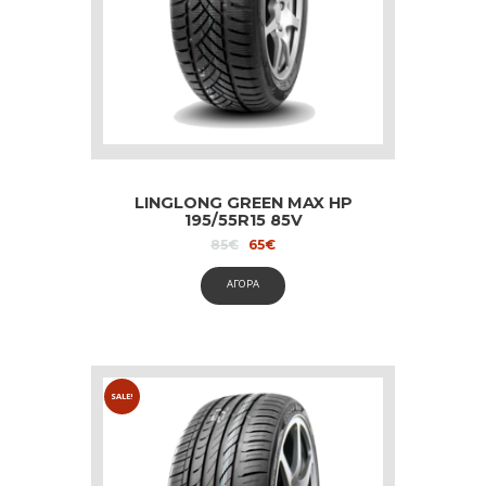
LINGLONG GREEN MAX HP
195/55R15 85V
Original
Current
85
€
65
€
price
price
was:
is:
ΑΓΟΡΑ
85€.
65€.
SALE!