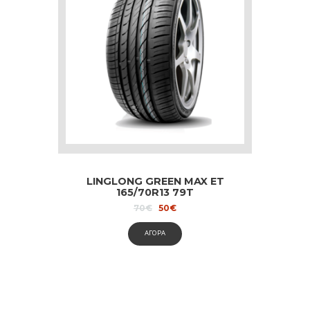
LINGLONG GREEN MAX ET
165/70R13 79T
Original
Current
70
€
50
€
price
price
was:
is:
ΑΓΟΡΑ
70€.
50€.