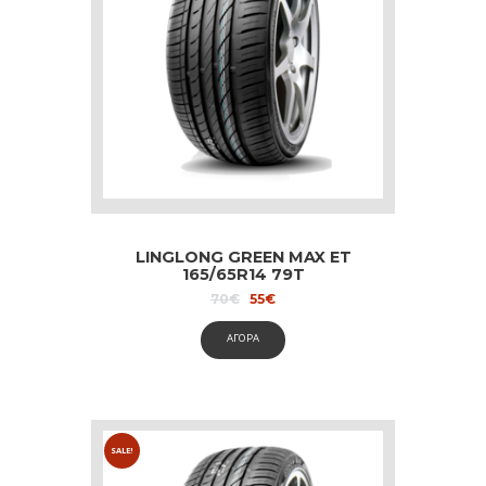
LINGLONG GREEN MAX ET
165/65R14 79T
Original
Current
70
€
55
€
price
price
was:
is:
ΑΓΟΡΑ
70€.
55€.
SALE!