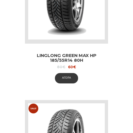
LINGLONG GREEN MAX HP
185/55R14 80H
Original
Current
80
€
60
€
price
price
was:
is:
ΑΓΟΡΑ
80€.
60€.
SALE!