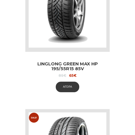
LINGLONG GREEN MAX HP
195/55R15 85V
Original
Current
85
€
65
€
price
price
was:
is:
ΑΓΟΡΑ
85€.
65€.
SALE!