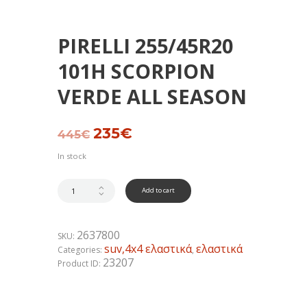
PIRELLI 255/45R20
101H SCORPION
VERDE ALL SEASON
Original
235
€
Current
445
€
price
price
was:
is:
In stock
445€.
235€.
Add to cart
2637800
SKU:
suv,4x4 ελαστικά
ελαστικά
Categories:
,
23207
Product ID: