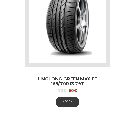
LINGLONG GREEN MAX ET
165/70R13 79T
Original
Current
70
€
50
€
price
price
was:
is:
ΑΓΟΡΑ
70€.
50€.