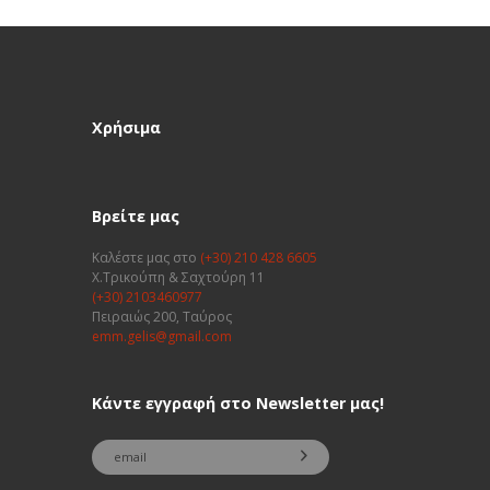
Χρήσιμα
Βρείτε μας
Καλέστε μας στο
(+30) 210 428 6605
Χ.Τρικούπη & Σαχτούρη 11
(+30) 2103460977
Πειραιώς 200, Ταύρος
emm.gelis@gmail.com
Κάντε εγγραφή στο Newsletter μας!