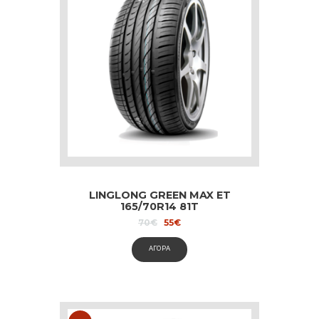
LINGLONG GREEN MAX ET
165/70R14 81T
Original
Current
70
€
55
€
price
price
was:
is:
ΑΓΟΡΑ
70€.
55€.