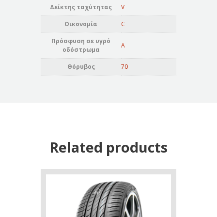
Δείκτης ταχύτητας
V
Οικονομία
C
Πρόσφυση σε υγρό
A
οδόστρωμα
Θόρυβος
70
Related products