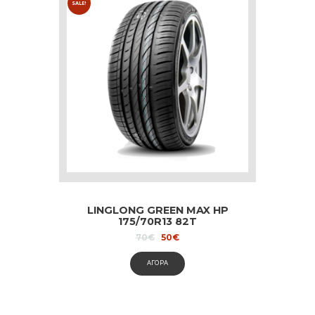
SALE!
LINGLONG GREEN MAX HP
175/70R13 82T
Original
Current
70
€
50
€
price
price
was:
is:
ΑΓΟΡΑ
70€.
50€.