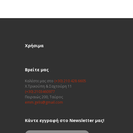
Χρήσιμα
Βρείτε μας
Καλέστε μας στο
(+30) 210 428 6605
Χ.Τρικούπη & Σαχτούρη 11
(+30) 2103460977
Πειραιώς 200, Ταύρος
emm.gelis@gmail.com
Κάντε εγγραφή στο Newsletter μας!