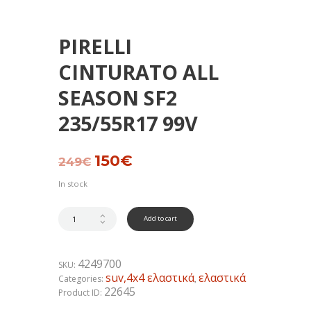
PIRELLI
CINTURATO ALL
SEASON SF2
235/55R17 99V
Original
150
€
Current
249
€
price
price
was:
is:
In stock
249€.
150€.
Add to cart
4249700
SKU:
suv,4x4 ελαστικά
ελαστικά
Categories:
,
22645
Product ID: