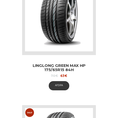
LINGLONG GREEN MAX HP
175/65R15 84H
Original
Current
70
€
63
€
price
price
was:
is:
ΑΓΟΡΑ
70€.
63€.
SALE!