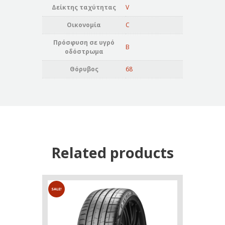
Δείκτης ταχύτητας
V
Οικονομία
C
Πρόσφυση σε υγρό
B
οδόστρωμα
Θόρυβος
68
Related products
SALE!