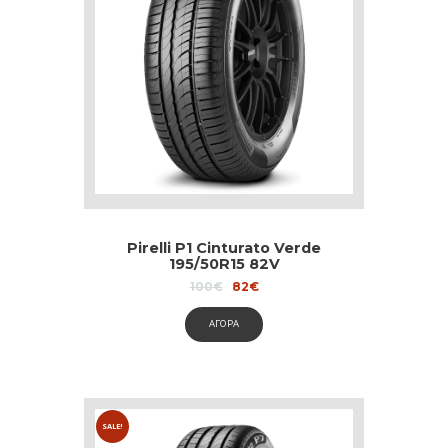
Pirelli P1 Cinturato Verde
195/50R15 82V
Original
Current
100
€
82
€
price
price
was:
is:
ΑΓΟΡΑ
100€.
82€.
SALE!