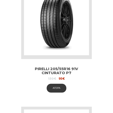
PIRELLI 205/55R16 91V
CINTURATO P7
Original
Current
130
€
95
€
price
price
was:
is:
ΑΓΟΡΑ
130€.
95€.