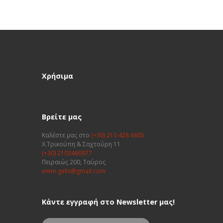
Χρήσιμα
Βρείτε μας
Καλέστε μας στο
(+30) 210 428 6605
Χ.Τρικούπη & Σαχτούρη 11
(+30) 2103460977
Πειραιώς 200, Ταύρος
emm.gelis@gmail.com
Κάντε εγγραφή στο Newsletter μας!