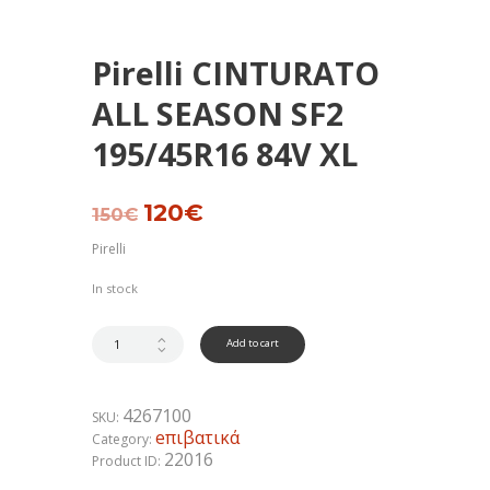
Pirelli CINTURATO
ALL SEASON SF2
195/45R16 84V XL
Original
120
€
Current
150
€
price
price
was:
is:
Pirelli
150€.
120€.
In stock
Add to cart
4267100
SKU:
eπιβατικά
Category:
22016
Product ID: