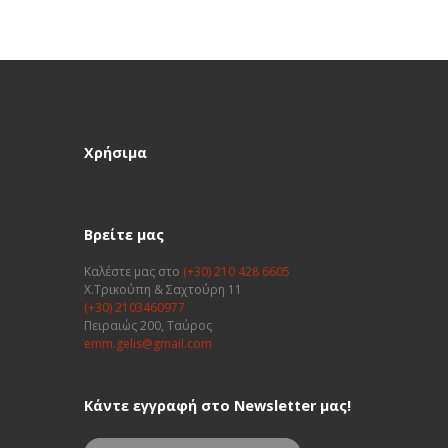
Χρήσιμα
Βρείτε μας
Καλέστε μας στο
(+30) 210 428 6605
Χ.Τρικούπη & Σαχτούρη 11
(+30) 2103460977
Πειραιώς 200, Ταύρος
emm.gelis@gmail.com
Κάντε εγγραφή στο Newsletter μας!