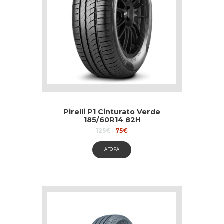
Pirelli P1 Cinturato Verde
185/60R14 82Η
Original
Current
125
€
75
€
price
price
was:
is:
ΑΓΟΡΑ
125€.
75€.