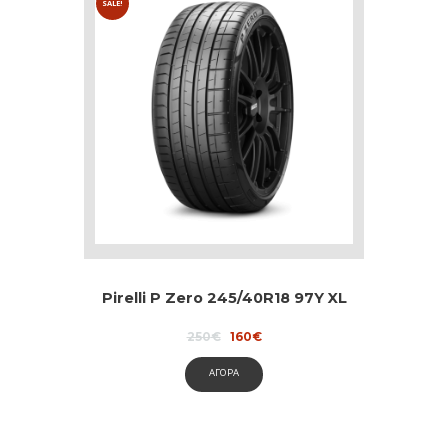
SALE!
Pirelli P Zero 245/40R18 97Y XL
Original
Current
250
€
160
€
price
price
was:
is:
ΑΓΟΡΑ
250€.
160€.