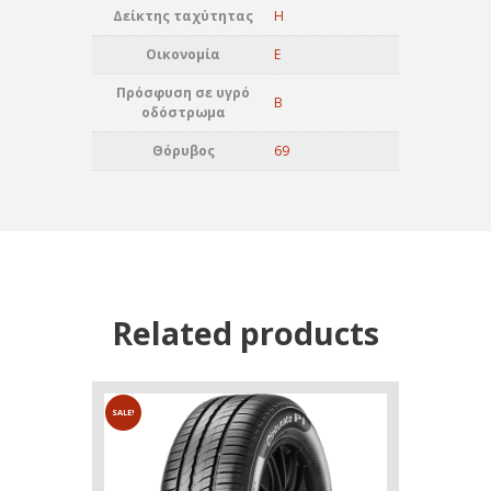
Δείκτης ταχύτητας
H
Οικονομία
E
Πρόσφυση σε υγρό
B
οδόστρωμα
Θόρυβος
69
Related products
SALE!