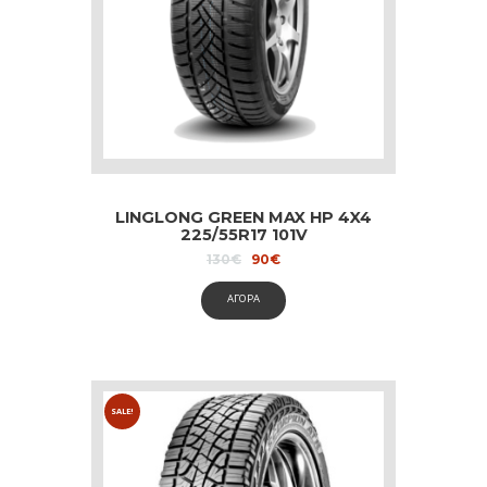
LINGLONG GREEN MAX HP 4X4
225/55R17 101V
Original
Current
130
€
90
€
price
price
was:
is:
ΑΓΟΡΑ
130€.
90€.
SALE!