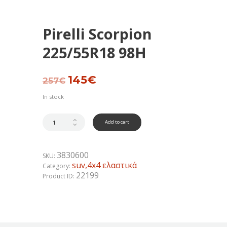
Pirelli Scorpion
225/55R18 98H
Original
145
€
Current
257
€
price
price
was:
is:
In stock
257€.
145€.
Add to cart
3830600
SKU:
suv,4x4 ελαστικά
Category:
22199
Product ID: