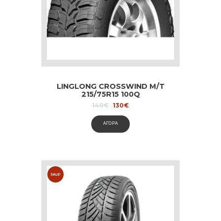
LINGLONG CROSSWIND M/T
215/75R15 100Q
Original
Current
140
€
130
€
price
price
was:
is:
ΑΓΟΡΑ
140€.
130€.
SALE!