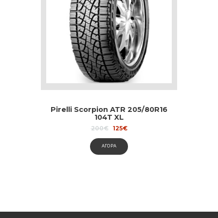
Pirelli Scorpion ATR 205/80R16
104T XL
Original
Current
200
€
125
€
price
price
was:
is:
ΑΓΟΡΑ
200€.
125€.