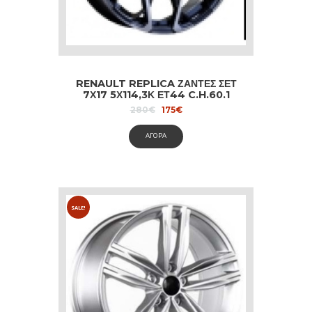
RENAULT REPLICA ΖΑΝΤΕΣ ΣΕΤ
7Χ17 5Χ114,3Κ ΕΤ44 C.H.60.1
BLACK DIAMOND
Original
Current
280
€
175
€
price
price
was:
is:
ΑΓΟΡΑ
280€.
175€.
SALE!