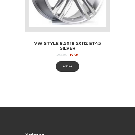
VW STYLE 8.5X18 5X112 ET45
SILVER
Original
Current
250
€
175
€
price
price
was:
is:
ΑΓΟΡΑ
250€.
175€.
Χρήσιμα