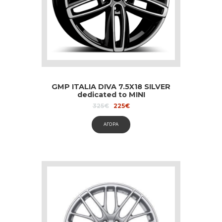
GMP ITALIA DIVA 7.5X18 SILVER
dedicated to MINI
Original
Current
325
€
225
€
price
price
was:
is:
ΑΓΟΡΑ
325€.
225€.