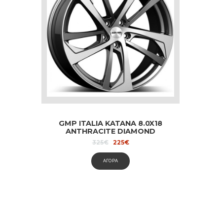
GMP ITALIA KATANA 8.0X18
ANTHRACITE DIAMOND
dedicated to Audi and Volvo
Original
Current
325
€
225
€
price
price
was:
is:
ΑΓΟΡΑ
325€.
225€.