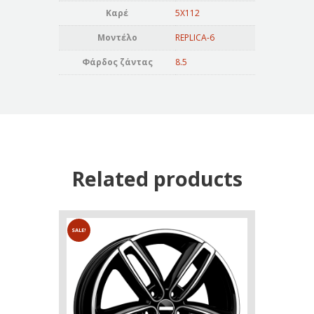
Καρέ
5X112
Μοντέλο
REPLICA-6
Φάρδος ζάντας
8.5
Related products
SALE!