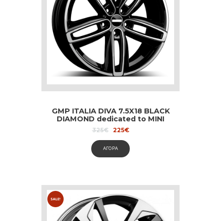
GMP ITALIA DIVA 7.5X18 BLACK
DIAMOND dedicated to MINI
Original
Current
325
€
225
€
price
price
was:
is:
ΑΓΟΡΑ
325€.
225€.
SALE!