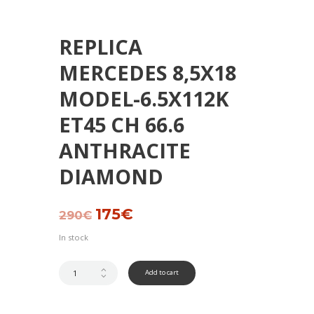
REPLICA
MERCEDES 8,5X18
MODEL-6.5X112K
ET45 CH 66.6
ANTHRACITE
DIAMOND
Original
175
€
Current
290
€
price
price
was:
is:
In stock
290€.
175€.
Add to cart