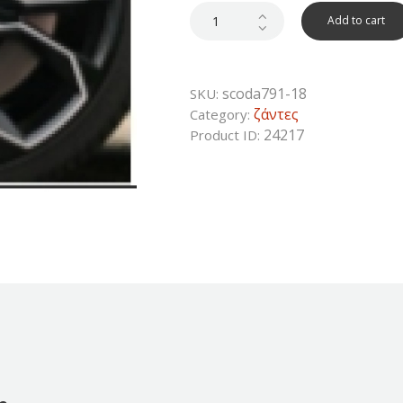
was:
is:
300€.
150€.
Add to cart
scoda791-18
SKU:
ζάντες
Category:
24217
Product ID: