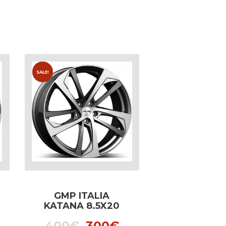
SALE!
GMP ITALIA
KATANA 8.5X20
ANTHRACITE
l
urrent
Original
Current
400
€
300
€