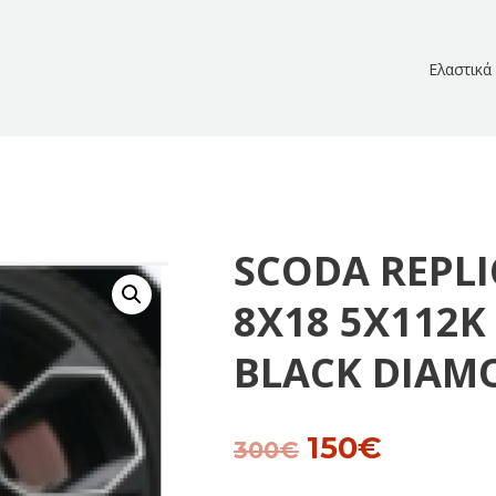
Ελαστικά
SCODA REPLI
8X18 5X112K 
BLACK DIAM
150
€
Original
Current
300
€
price
price