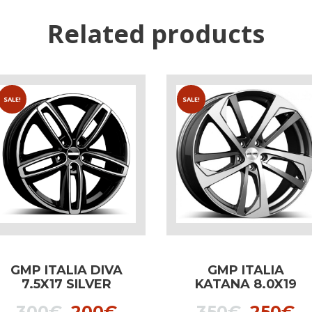
Related products
SALE!
SALE!
GMP ITALIA DIVA
GMP ITALIA
7.5X17 SILVER
KATANA 8.0X19
dedicated to MINI
ANTHRACITE
t
Original
Current
Origina
C
300
€
200
€
350
€
250
€