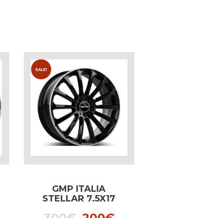
SALE!
GMP ITALIA
STELLAR 7.5X17
BLACK DIAMOND
l
urrent
Original
Current
300
€
200
€