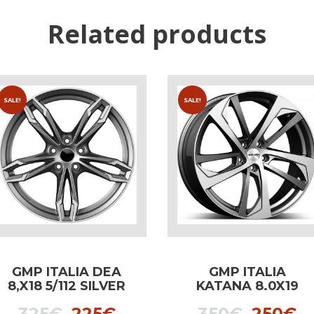
Related products
SALE!
SALE!
GMP ITALIA DEA
GMP ITALIA
8,X18 5/112 SILVER
KATANA 8.0X19
dedicated to BMW
ANTHRACITE
t
Original
Current
Origina
C
325
€
225
€
350
€
250
€