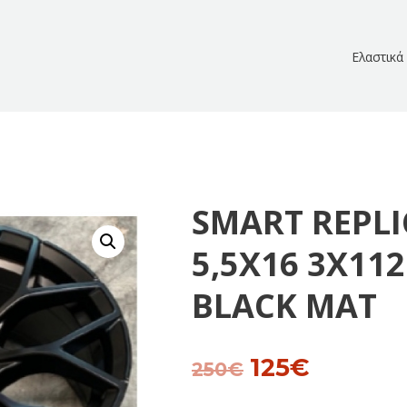
Ελαστικά
SMART REPLI
5,5Χ16 3Χ112
BLACK MAT
125
€
Original
Current
250
€
price
price