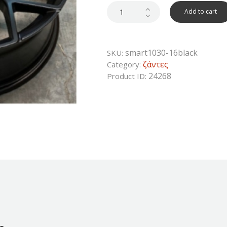
was:
is:
250€.
125€.
Add to cart
smart1030-16black
SKU:
ζάντες
Category:
24268
Product ID: