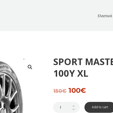
Ελαστικά
SPORT MASTE
100Y XL
100
€
Original
Current
150
€
price
price
was:
is:
150€.
100€.
Add to cart