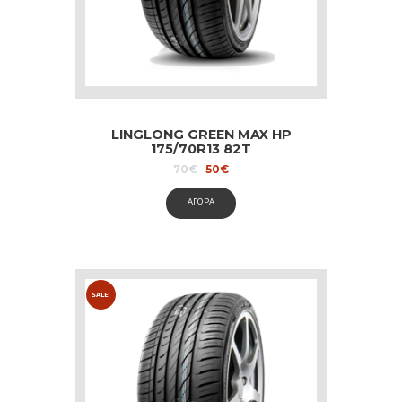
LINGLONG GREEN MAX HP
175/70R13 82T
Original
Current
70
€
50
€
price
price
was:
is:
ΑΓΟΡΑ
70€.
50€.
SALE!