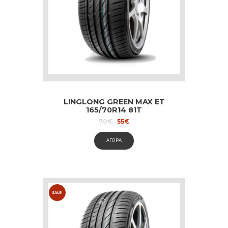
LINGLONG GREEN MAX ET
165/70R14 81T
Original
Current
70
€
55
€
price
price
was:
is:
ΑΓΟΡΑ
70€.
55€.
SALE!