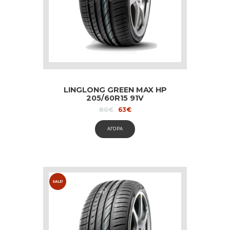
LINGLONG GREEN MAX HP
205/60R15 91V
Original
Current
80
€
63
€
price
price
was:
is:
ΑΓΟΡΑ
80€.
63€.
SALE!