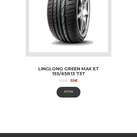
LINGLONG GREEN MAX ET
155/65R13 73T
Original
Current
60
€
55
€
price
price
was:
is:
ΑΓΟΡΑ
60€.
55€.