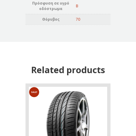
Πρόσφυση σε υγρό
B
οδόστρωμα
Θόρυβος
70
Related products
SALE!