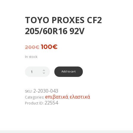
TOYO PROXES CF2
205/60R16 92V
Original
100
€
Current
200
€
price
price
was:
is:
In stock
200€.
100€.
Add to cart
2-2030-043
SKU:
eπιβατικά
ελαστικά
Categories:
,
22554
Product ID: