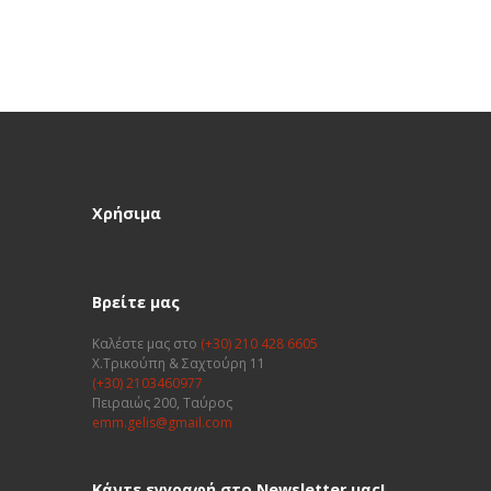
Χρήσιμα
Βρείτε μας
Καλέστε μας στο
(+30) 210 428 6605
Χ.Τρικούπη & Σαχτούρη 11
(+30) 2103460977
Πειραιώς 200, Ταύρος
emm.gelis@gmail.com
Κάντε εγγραφή στο Newsletter μας!