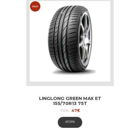
SALE!
LINGLONG GREEN MAX ET
155/70R13 75T
Original
Current
70
€
47
€
price
price
was:
is:
ΑΓΟΡΑ
70€.
47€.