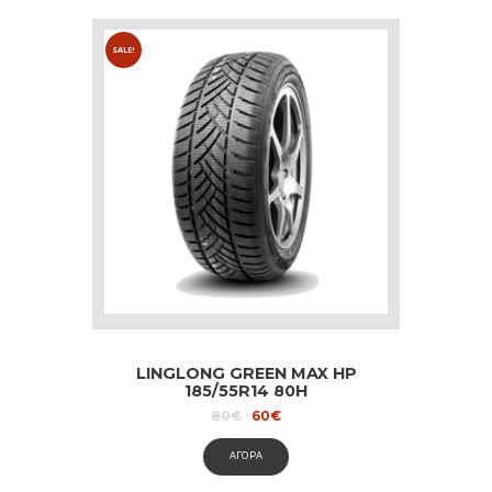
SALE!
LINGLONG GREEN MAX HP
185/55R14 80H
Original
Current
80
€
60
€
price
price
was:
is:
ΑΓΟΡΑ
80€.
60€.