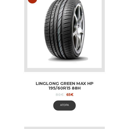
LINGLONG GREEN MAX HP
195/60R15 88H
Original
Current
80
€
65
€
price
price
was:
is:
ΑΓΟΡΑ
80€.
65€.