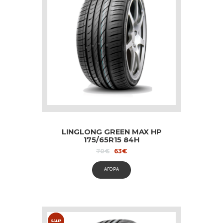
LINGLONG GREEN MAX HP
175/65R15 84H
Original
Current
70
€
63
€
price
price
was:
is:
ΑΓΟΡΑ
70€.
63€.
SALE!