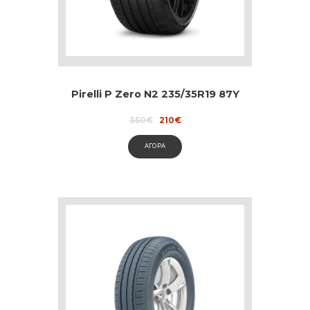
Pirelli P Zero N2 235/35R19 87Y
Original
Current
350
€
210
€
price
price
was:
is:
ΑΓΟΡΑ
350€.
210€.