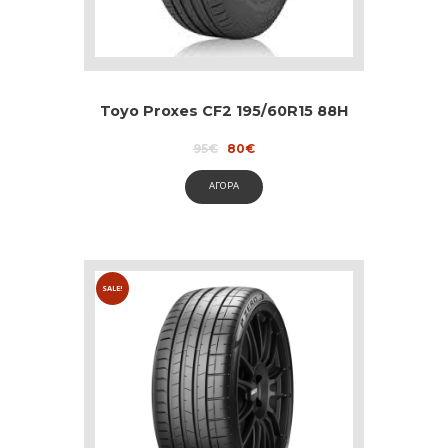
Toyo Proxes CF2 195/60R15 88H
Original
Current
95
€
80
€
price
price
was:
is:
ΑΓΟΡΑ
95€.
80€.
SALE!