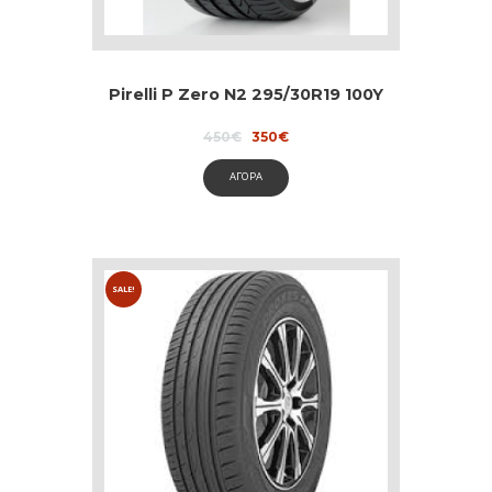
Pirelli P Zero N2 295/30R19 100Y
Original
Current
450
€
350
€
price
price
was:
is:
ΑΓΟΡΑ
450€.
350€.
SALE!