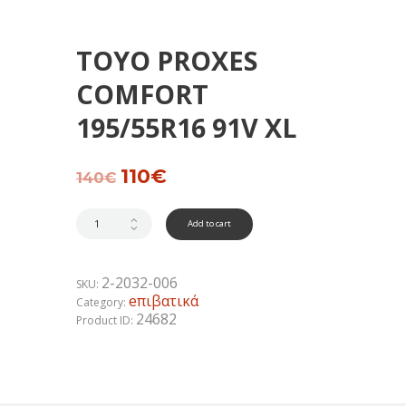
TOYO PROXES
COMFORT
195/55R16 91V XL
Original
110
€
Current
140
€
price
price
was:
is:
140€.
110€.
Add to cart
2-2032-006
SKU:
eπιβατικά
Category:
24682
Product ID: