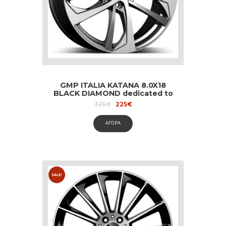
GMP ITALIA KATANA 8.0X18
BLACK DIAMOND dedicated to
Audi and Volvo
Original
Current
325
€
225
€
price
price
was:
is:
ΑΓΟΡΑ
325€.
225€.
SALE!