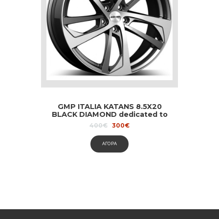
GMP ITALIA KATANS 8.5X20
BLACK DIAMOND dedicated to
Audi and Volvo
Original
Current
400
€
300
€
price
price
was:
is:
ΑΓΟΡΑ
400€.
300€.