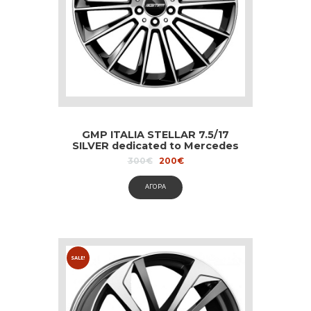
GMP ITALIA STELLAR 7.5/17
SILVER dedicated to Mercedes
Original
Current
300
€
200
€
price
price
was:
is:
ΑΓΟΡΑ
300€.
200€.
SALE!