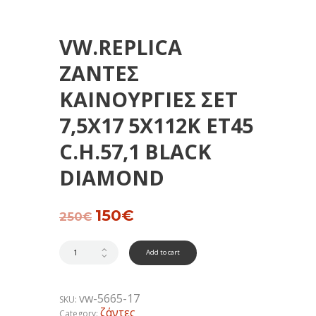
VW.REPLICA
ΖΑΝΤΕΣ
ΚΑΙΝΟΥΡΓΙΕΣ ΣΕΤ
7,5Χ17 5Χ112Κ ΕΤ45
C.H.57,1 ΒLACK
DIAMOND
Original
150
€
Current
250
€
price
price
was:
is:
250€.
150€.
Add to cart
vw-5665-17
SKU:
ζάντες
Category: