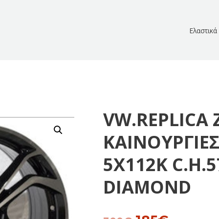
Ελαστικά
VW.REPLICA 
ΚΑΙΝΟΥΡΓΙΕΣ
5Χ112Κ C.H.5
DIAMOND