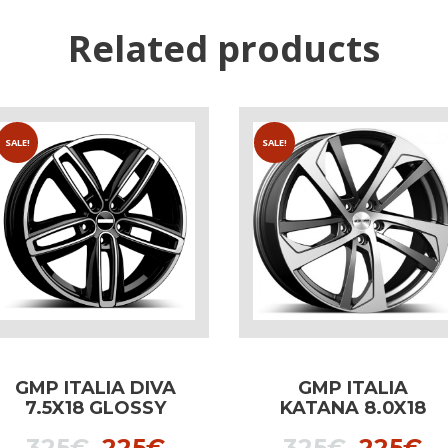
Related products
SALE!
SALE!
GMP ITALIA DIVA
GMP ITALIA
7.5X18 GLOSSY
KATANA 8.0X18
BLACK dedicated
ANTHRACITE
t
Original
Current
Origina
C
325
€
225
€
325
€
225
€