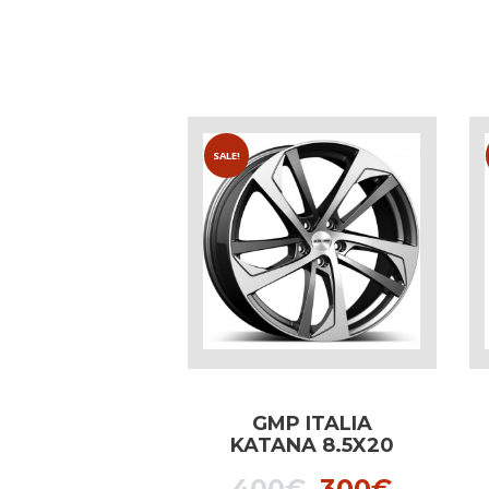
SALE!
GMP ITALIA
KATANA 8.5X20
ANTHRACITE
Original
Curren
400
€
300
€