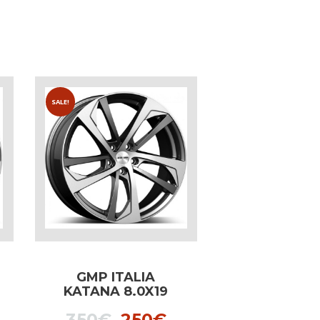
SALE!
GMP ITALIA
KATANA 8.0X19
SILVER dedicated
l
urrent
Original
Current
350
€
250
€