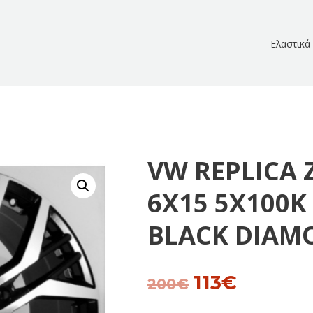
Ελαστικά
VW REPLICA 
6Χ15 5Χ100Κ 
BLACK DIAM
113
€
Original
Current
200
€
price
price