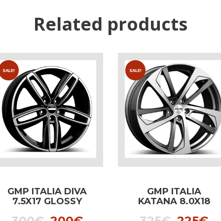
Related products
SALE!
SALE!
GMP ITALIA DIVA
GMP ITALIA
7.5X17 GLOSSY
KATANA 8.0X18
BLACK dedicated
dedicated to Audi
t
Original
Current
Origina
C
300
€
200
€
325
€
225
€