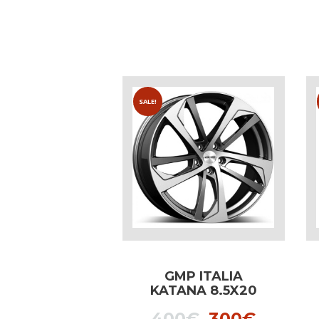
SALE!
GMP ITALIA
KATANA 8.5X20
SILVER dedicated
Original
Curren
400
€
300
€