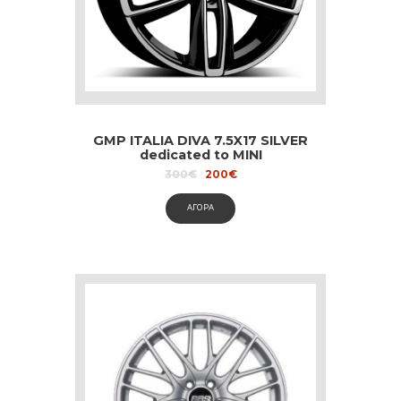
GMP ITALIA DIVA 7.5X17 SILVER
dedicated to MINI
Original
Current
300
€
200
€
price
price
was:
is:
ΑΓΟΡΑ
300€.
200€.