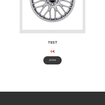
TEST
0
€
ΑΓΟΡΑ