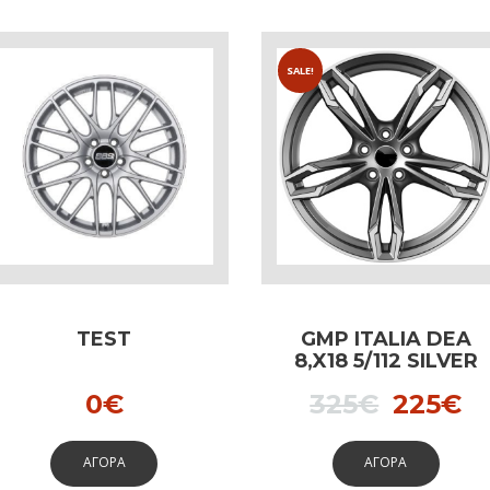
SALE!
TEST
GMP ITALIA DEA
8,X18 5/112 SILVER
dedicated to BMW
t
Origina
C
0
€
325
€
225
€
price
pr
ΑΓΟΡΑ
ΑΓΟΡΑ
was:
is