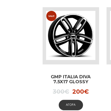
SALE!
GMP ITALIA DIVA
7.5X17 GLOSSY
BLACK dedicated
Original
Curren
300
€
200
€
to MINI
price
price
ΑΓΟΡΑ
was:
is: