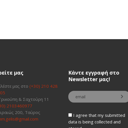
325€.
2
ρείτε μας
Κάντε εγγραφή στο
Newsletter μας!
λέστε μας στο
(+30) 210 428
05
Τρικούπη & Σαχτούρη 11
30) 2103460977
ιραιώς 200, Ταύρος
I agree that my submitted
m.gelis@gmail.com
data is being collected and