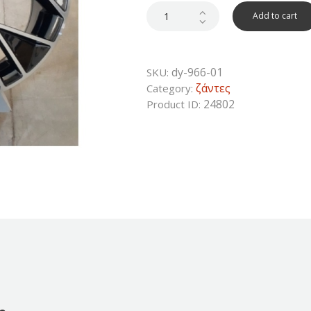
was:
is:
230€.
115€.
Add to cart
dy-966-01
SKU:
ζάντες
Category:
24802
Product ID: