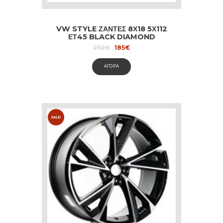
VW STYLE ΖΑΝΤΕΣ 8Χ18 5Χ112
ΕΤ45 BLACK DIAMOND
Original
Current
250
€
185
€
price
price
was:
is:
ΑΓΟΡΑ
250€.
185€.
SALE!