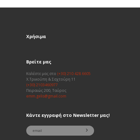
Χρήσιμα
Βρείτε μας
Καλέστε μας στο
(+30) 210 428 6605
Χ.Τρικούπη & Σαχτούρη 11
(+30) 2103460977
Πειραιώς 200, Ταύρος
emm.gelis@gmail.com
Κάντε εγγραφή στο Newsletter μας!