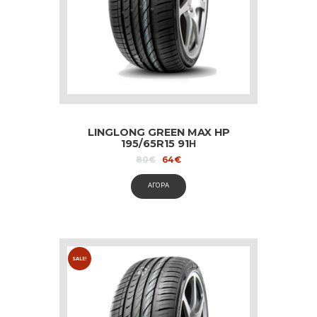
LINGLONG GREEN MAX HP
195/65R15 91Η
Original
Current
80
€
64
€
price
price
was:
is:
ΑΓΟΡΑ
80€.
64€.
SALE!