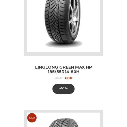
LINGLONG GREEN MAX HP
185/55R14 80H
Original
Current
80
€
60
€
price
price
was:
is:
ΑΓΟΡΑ
80€.
60€.
SALE!