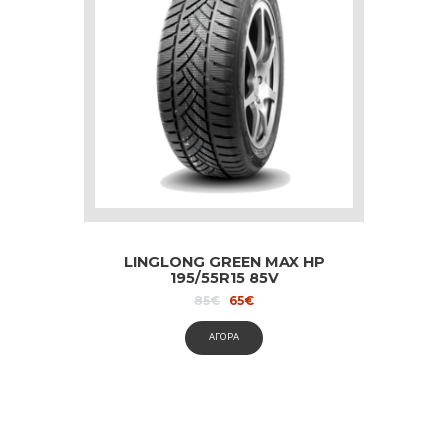
LINGLONG GREEN MAX HP
195/55R15 85V
Original
Current
85
€
65
€
price
price
was:
is:
ΑΓΟΡΑ
85€.
65€.