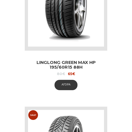
LINGLONG GREEN MAX HP
195/60R15 88H
Original
Current
80
€
65
€
price
price
was:
is:
ΑΓΟΡΑ
80€.
65€.
SALE!