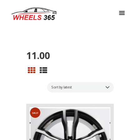
11.00
SALE!