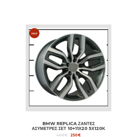
SALE!
BMW REPLICA ΖΑΝΤΕΣ
ΑΣΥΜΕΤΡΕΣ ΣΕΤ 10+11Χ20 5Χ120Κ
ΕΤ40/35 C.H.72,6 ANTRHACITE
Original
Current
400
€
250
€