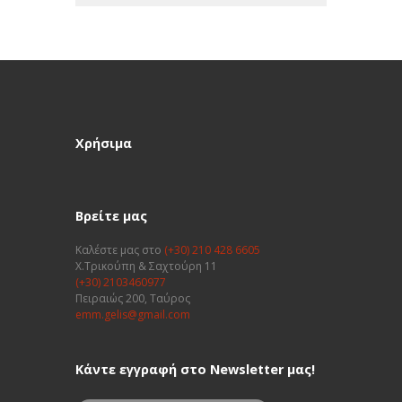
Χρήσιμα
Βρείτε μας
Καλέστε μας στο
(+30) 210 428 6605
Χ.Τρικούπη & Σαχτούρη 11
(+30) 2103460977
Πειραιώς 200, Ταύρος
emm.gelis@gmail.com
Κάντε εγγραφή στο Newsletter μας!