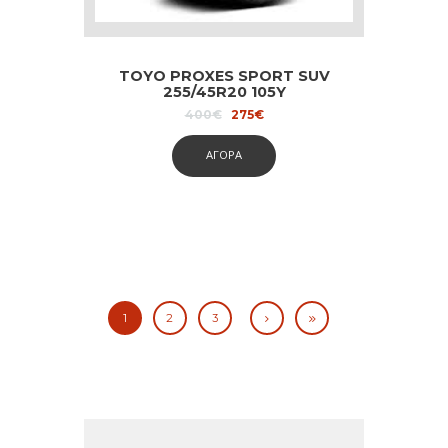
TOYO PROXES SPORT SUV
255/45R20 105Y
Original
Current
400
€
275
€
price
price
was:
is:
ΑΓΟΡΑ
400€.
275€.
1
2
3