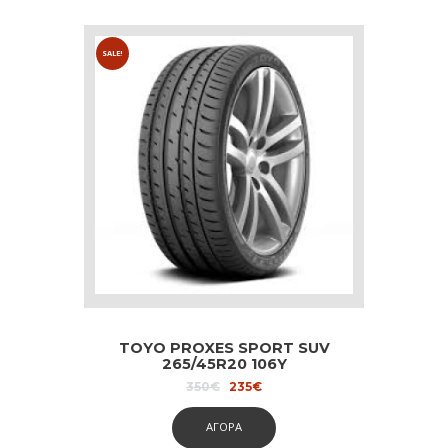
SALE!
TOYO PROXES SPORT SUV
265/45R20 106Y
Original
Current
350
€
235
€
price
price
was:
is:
ΑΓΟΡΑ
350€.
235€.