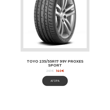
TOYO 235/55R17 99Y PROXES
SPORT
Original
Current
261
€
140
€
price
price
was:
is:
ΑΓΟΡΑ
261€.
140€.