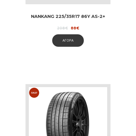
NANKANG 225/35R17 86Y AS-2+
Original
Current
208
€
88
€
price
price
was:
is:
ΑΓΟΡΑ
208€.
88€.
SALE!