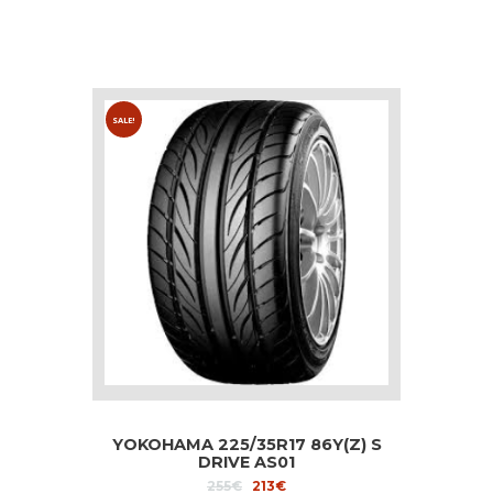
SALE!
YOKOHAMA 225/35R17 86Y(Z) S
DRIVE AS01
Original
Current
255
€
213
€