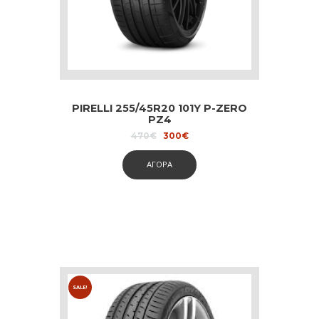
PIRELLI 255/45R20 101Y P-ZERO
PZ4
Original
Current
470
€
300
€
price
price
was:
is:
ΑΓΟΡΑ
470€.
300€.
SALE!