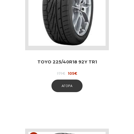
TOYO 225/40R18 92Y TR1
Original
Current
171
€
105
€
price
price
was:
is:
ΑΓΟΡΑ
171€.
105€.