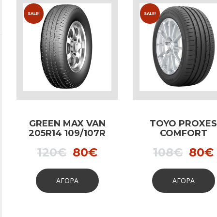
SALE!
SALE!
GREEN MAX VAN
TOYO PROXE
205R14 109/107R
COMFORT
205/55R16 91V
Original
Current
Orig
120
€
80
€
108
€
80
€
price
price
pric
was:
is:
was:
ΑΓΟΡΑ
ΑΓΟΡΑ
120€.
80€.
108€