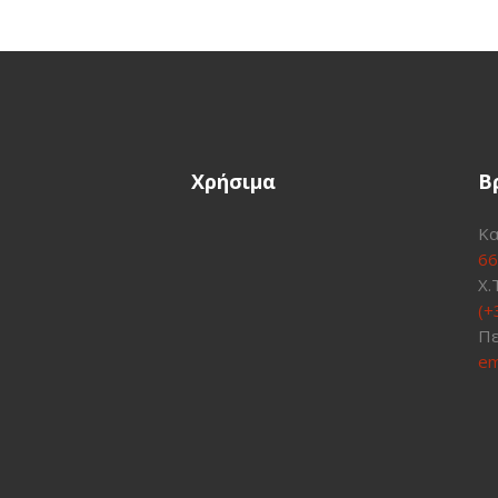
Χρήσιμα
Β
Κα
66
Χ.
(+
Πε
em