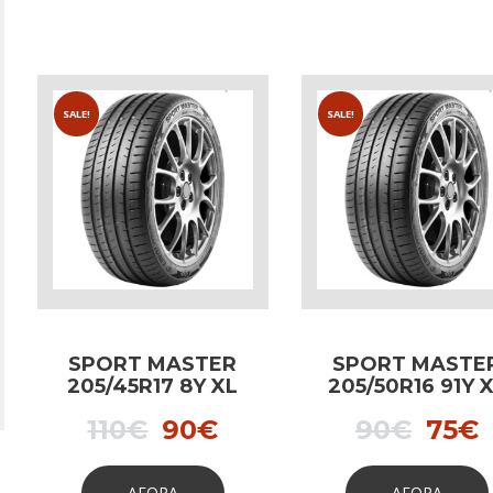
SALE!
SALE!
SPORT MASTER
SPORT MASTE
205/45R17 8Y XL
205/50R16 91Y 
Original
Current
Orig
110
€
90
€
90
€
75
€
price
price
pric
p
ΑΓΟΡΑ
ΑΓΟΡΑ