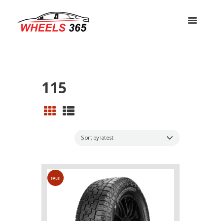
115
SALE!