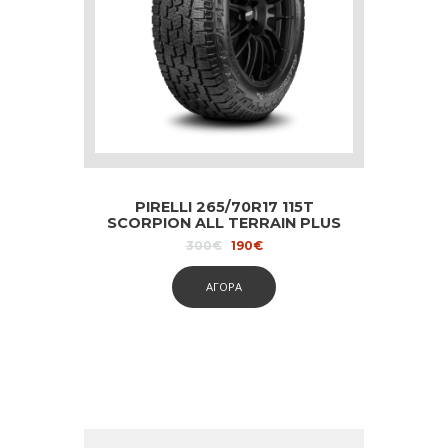
PIRELLI 265/70R17 115T
SCORPION ALL TERRAIN PLUS
Original
Current
300
€
190
€
price
price
was:
is:
ΑΓΟΡΑ
300€.
190€.