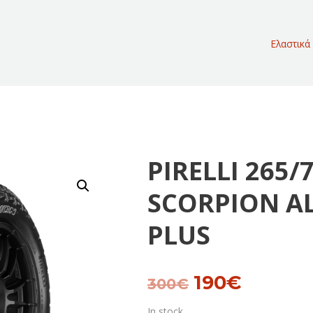
Ελαστικά
PIRELLI 265/
SCORPION AL
PLUS
190
€
Original
Current
300
€
price
price
In stock