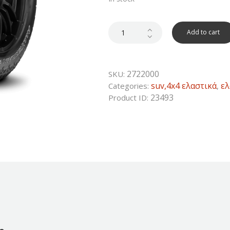
was:
is:
300€.
190€.
Add to cart
2722000
SKU:
suv,4x4 ελαστικά
ελ
Categories:
,
23493
Product ID: