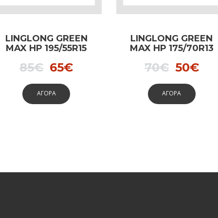
LINGLONG GREEN
LINGLONG GREEN
MAX HP 195/55R15
MAX HP 175/70R13
85V
82T
Original
Current
Origina
Cu
85
€
65
€
70
€
50
€
price
price
price
pri
ΑΓΟΡΑ
ΑΓΟΡΑ
was:
is:
was:
is:
85€.
65€.
70€.
50