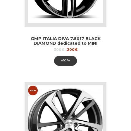
GMP ITALIA DIVA 7.5X17 BLACK
DIAMOND dedicated to MINI
Original
Current
300
€
200
€
price
price
was:
is:
ΑΓΟΡΑ
300€.
200€.
SALE!