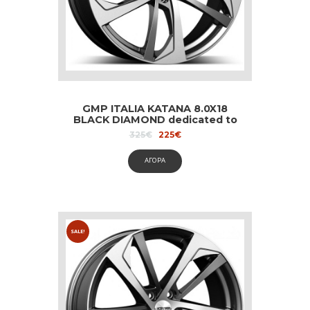
GMP ITALIA KATANA 8.0X18
BLACK DIAMOND dedicated to
Audi and Volvo
Original
Current
325
€
225
€
price
price
was:
is:
ΑΓΟΡΑ
325€.
225€.
SALE!