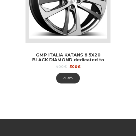
GMP ITALIA KATANS 8.5X20
BLACK DIAMOND dedicated to
Audi and Volvo
Original
Current
400
€
300
€
price
price
was:
is:
ΑΓΟΡΑ
400€.
300€.