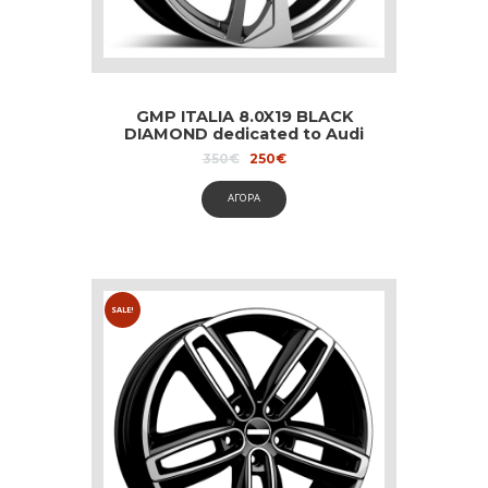
GMP ITALIA 8.0X19 BLACK
DIAMOND dedicated to Audi
and Volvo
Original
Current
350
€
250
€
price
price
was:
is:
ΑΓΟΡΑ
350€.
250€.
SALE!