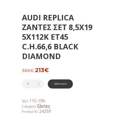
AUDI REPLICA
ΖΑΝΤΕΣ ΣΕΤ 8,5Χ19
5Χ112Κ ΕΤ45
C.H.66,6 BLACK
DIAMOND
Original
213
€
Current
350
€
price
price
was:
is:
350€.
213€.
Add to cart
115-19b
SKU:
ζάντες
Category:
24259
Product ID: